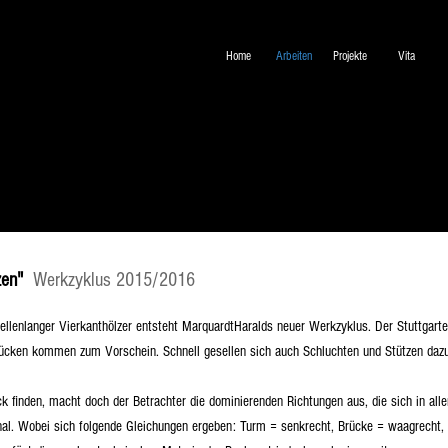
Home
Arbeiten
Projekte
Vita
zen"
Werkzyklus 2015/2016
ellenlanger Vierkanthölzer entsteht MarquardtHaralds neuer Werkzyklus. Der Stuttgarte
 Brücken kommen zum Vorschein. Schnell gesellen sich auch Schluchten und Stützen daz
k finden, macht doch der Betrachter die dominierenden Richtungen aus, die sich in alle
onal. Wobei sich folgende Gleichungen ergeben: Turm = senkrecht, Brücke = waagrecht,