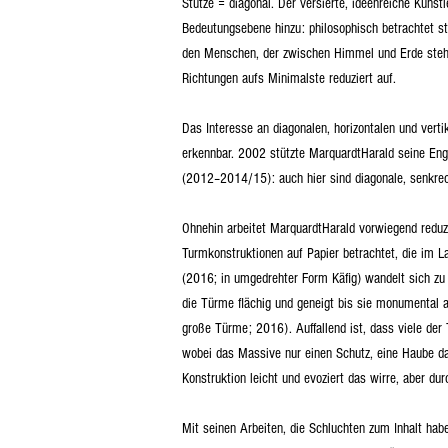
Stütze = diagonal. Der versierte, ideenreiche Künst
Bedeutungsebene hinzu: philosophisch betrachtet st
den Menschen, der zwischen Himmel und Erde steht 
Richtungen aufs Minimalste reduziert auf.
Das Interesse an diagonalen, horizontalen und vert
erkennbar. 2002 stützte MarquardtHarald seine Enge
(2012–2014/15): auch hier sind diagonale, senkrec
Ohnehin arbeitet MarquardtHarald vorwiegend reduz
Turmkonstruktionen auf Papier betrachtet, die im 
(2016; in umgedrehter Form Käfig) wandelt sich zu 
die Türme flächig und geneigt bis sie monumental a
große Türme; 2016). Auffallend ist, dass viele der
wobei das Massive nur einen Schutz, eine Haube dar
Konstruktion leicht und evoziert das wirre, aber d
Mit seinen Arbeiten, die Schluchten zum Inhalt haben