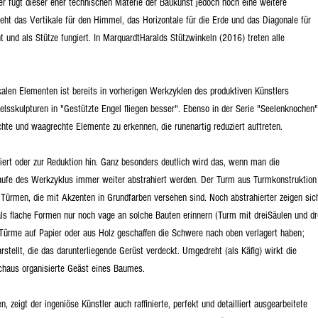
ler fügt dieser eher technischen Materie der Baukunst jedoch noch eine weitere
eht das Vertikale für den Himmel, das Horizontale für die Erde und das Diagonale für
und als Stütze fungiert. In MarquardtHaralds Stützwinkeln (2016) treten alle
ikalen Elementen ist bereits in vorherigen Werkzyklen des produktiven Künstlers
lsskulpturen in "Gestützte Engel fliegen besser". Ebenso in der Serie "Seelenknochen"
hte und waagrechte Elemente zu erkennen, die runenartig reduziert auftreten.
iert oder zur Reduktion hin. Ganz besonders deutlich wird das, wenn man die
Laufe des Werkzyklus immer weiter abstrahiert werden. Der Turm aus Turmkonstruktion
Türmen, die mit Akzenten in Grundfarben versehen sind. Noch abstrahierter zeigen sic
ls flache Formen nur noch vage an solche Bauten erinnern (Turm mit dreiSäulen und dr
 Türme auf Papier oder aus Holz geschaffen die Schwere nach oben verlagert haben;
stellt, die das darunterliegende Gerüst verdeckt. Umgedreht (als Käfig) wirkt die
urchaus organisierte Geäst eines Baumes.
, zeigt der ingeniöse Künstler auch raffinierte, perfekt und detailliert ausgearbeitete